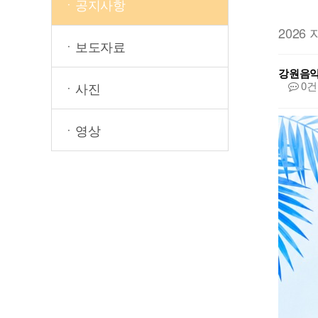
ㆍ공지사항
2026
ㆍ보도자료
강원음
0건
ㆍ사진
ㆍ영상